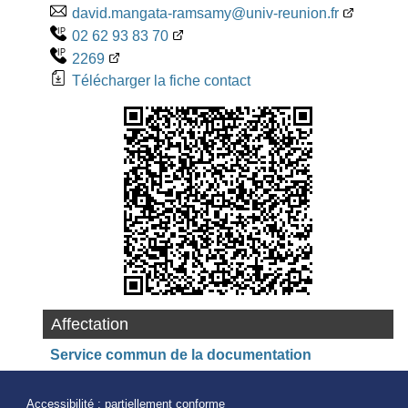
david.mangata-ramsamy@univ-reunion.fr
02 62 93 83 70
2269
Télécharger la fiche contact
Affectation
Service commun de la documentation
Accessibilité : partiellement conforme