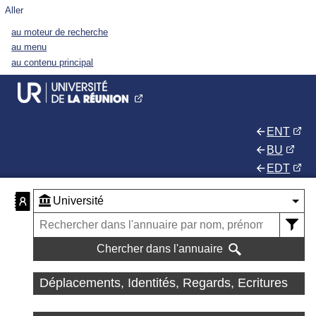
Aller
au moteur de recherche
au menu
au contenu principal
ENT
BU
EDT
Chercher dans l'annuaire
Déplacements, Identités, Regards, Ecritures